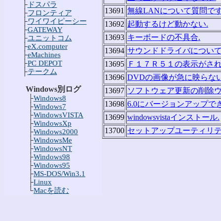
├
ドスパラ
13691
無線LANについて質問です
├
フロンティア
├
ワイワイピーシー
13692
起動するけど動かない.
├
GATEWAY
13693
キーボードの不具合.
├
ユニットコム
├
eX.computer
13694
サウンドドライバについて
├
eMachines
├
PC DEPOT
13695
Ｆ１７Ｒ５１の表示がされ
├
テークム
13696
DVDの画像が急に映らない
Windows別ログ
13697
ソフトウェア更新の削除ウ
├
Windows8
13698
6.0にバージョンアップで
├
Windows7
├
WindowsVISTA
13699
windowsvistaインストール.
├
WindowsXp
13700
セットアップユーティリテ
├
Windows2000
├
WindowsMe
├
WindowsNT
├
Windows98
├
Windows95
├
MS-DOS/Win3.1
├
Linux
└
Macを読む