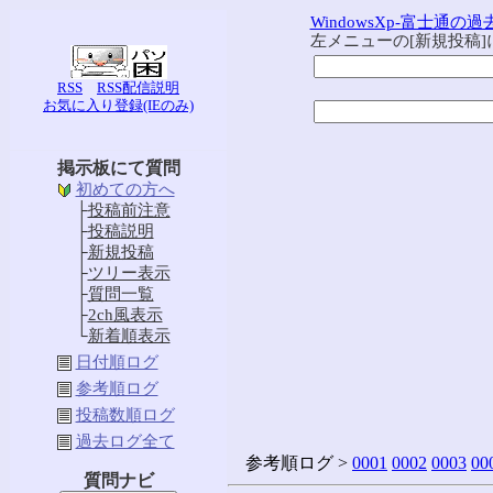
WindowsXp-富士通の
左メニューの[新規投稿
RSS
RSS配信説明
お気に入り登録(IEのみ)
掲示板にて質問
初めての方へ
├
投稿前注意
├
投稿説明
├
新規投稿
├
ツリー表示
├
質問一覧
├
2ch風表示
└
新着順表示
日付順ログ
参考順ログ
投稿数順ログ
過去ログ全て
参考順ログ >
0001
0002
0003
00
質問ナビ