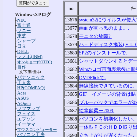
件
no
WindowsXPログ
13676
system32にウイルスが侵
├
NEC
├
富士通
13677
画面が真っ黒のまま。.
├
ソニー
├
東芝
13678
モニタの故障?.
├
シャープ
13679
ハ－ドディスク換装(ＦＬＯ
├
日立
├
DELL
13680
SP2のインストールで.
├
レノボ(IBM)
13681
シャットダウンするとデー
├
オンキョー(SOTEC)
├
自作
13682
Winのロゴ画面表示後に勝
以下準備中
├
パナソニック
13683
DVDFlickで.
├
工人舎
13684
無線接続できているのに、
├
HP(COMPAQ)
├
Acer
13685
GIF イメージの背景は貼
├
ASUS
13686
ブルーバックでエラーが0x000
├
AOpen
├
ソフマップ
13687
絵拿舗柔ー2009.
├
フェイス
13688
パソコンを初期化したい。
├
エプソン
├
イーヤマ
13689
一体型ＰＣのＨＤＤ取り出
├
マウスコンピューター
├
パソコン工房
13690
立ち上がりが遅くなった.