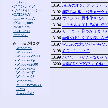
├
ドスパラ
13191
JAVAのオン、オフは・・.
├
フロンティア
├
ワイワイピーシー
13192
無料掲示板、パラメータエ
├
GATEWAY
13193
ウインドが最小化される.
├
ユニットコム
├
eX.computer
13194
エクセルを閉じるのに時間
├
eMachines
├
PC DEPOT
13195
サーバーが見つかりません
├
テークム
13196
画像の上に文字を表示させ
Windows別ログ
13197
Word98の設定がわからない
├
Windows8
13198
ＣＧＩについて.
├
Windows7
├
WindowsVISTA
13199
パスワードが入らないんで
├
WindowsXp
13200
音楽CDやMP3ファイルは
├
Windows2000
├
WindowsMe
├
WindowsNT
├
Windows98
├
Windows95
├
MS-DOS/Win3.1
├
Linux
└
Macを読む