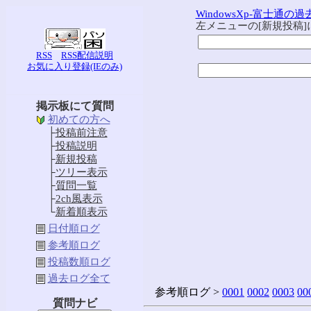
WindowsXp-富士通の
左メニューの[新規投稿
RSS
RSS配信説明
お気に入り登録(IEのみ)
掲示板にて質問
初めての方へ
├
投稿前注意
├
投稿説明
├
新規投稿
├
ツリー表示
├
質問一覧
├
2ch風表示
└
新着順表示
日付順ログ
参考順ログ
投稿数順ログ
過去ログ全て
参考順ログ >
0001
0002
0003
00
質問ナビ