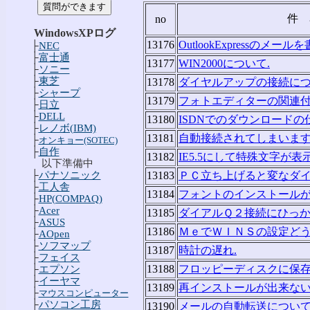
件 
no
WindowsXPログ
13176
OutlookExpressのメー
├
NEC
├
富士通
13177
WIN2000について.
├
ソニー
├
東芝
13178
ダイヤルアップの接続につ
├
シャープ
13179
フォトエディターの関連付
├
日立
├
DELL
13180
ISDNでのダウンロードの
├
レノボ(IBM)
13181
自動接続されてしまいます
├
オンキョー(SOTEC)
├
自作
13182
IE5.5にして特殊文字が
以下準備中
├
パナソニック
13183
ＰＣ立ち上げると変なダイ
├
工人舎
13184
フォントのインストールが
├
HP(COMPAQ)
├
Acer
13185
ダイアルＱ２接続にひっか
├
ASUS
13186
ＭｅでＷＩＮＳの設定どう
├
AOpen
├
ソフマップ
13187
時計の遅れ.
├
フェイス
13188
フロッピーディスクに保存
├
エプソン
├
イーヤマ
13189
再インストールが出来ない
├
マウスコンピューター
├
パソコン工房
13190
メールの自動転送について