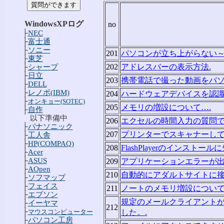
WindowsXPログ
no
├
NEC
├
富士通
├
ソニー
201
パソコンが立ち上がらない～
├
東芝
202
アドレスバーの表示方法.
├
シャープ
├
日立
203
携帯電話で撮った動画をパソ
├
DELL
├
レノボ(IBM)
204
ハードウェアデバイスを認識
├
オンキョー(SOTEC)
205
メモリの増設について….
├
自作
以下準備中
206
エクセルの時間入力の質問で
├
パナソニック
207
プリンターでスキャナーして
├
工人舎
├
HP(COMPAQ)
208
FlashPlayerのインストール
├
Acer
├
ASUS
209
アプリケーションエラーが出
├
AOpen
210
自動的にアダルトサイトに接
├
ソフマップ
├
フェイス
211
ノートのメモリ増設について
├
エプソン
規定のメールクライアント
├
イーヤマ
212
├
マウスコンピューター
した。.
├
パソコン工房