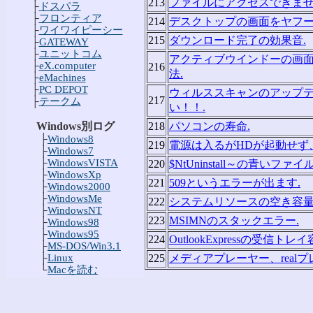
213
ファイルにアクセスできませ
├
ドスパラ
├
フロンティア
214
デスクトップの画面をヤフー
├
ワイワイピーシー
215
ダウンロード完了の効果音.
├
GATEWAY
├
ユニットコム
アクティブウインドーの画
├
eX.computer
216
法.
├
eMachines
├
PC DEPOT
ウィルススキャンのアップデ
217
├
テークム
い！！.
Windows別ログ
218
パソコンの寿命.
├
Windows8
219
電源は入るがHDが起動せず
├
Windows7
├
WindowsVISTA
220
$NtUninstall～の青いファイル
├
WindowsXp
221
509というエラーが出ます.
├
Windows2000
├
WindowsMe
222
システムリソースの空き容量
├
WindowsNT
223
MSIMNのスタックエラー.
├
Windows98
├
Windows95
224
OutlookExpressの受信トレ
├
MS-DOS/Win3.1
├
Linux
225
メディアプレーヤー、realプ
└
Macを読む