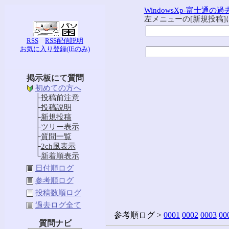
WindowsXp-富士通の
左メニューの[新規投稿
RSS
RSS配信説明
お気に入り登録(IEのみ)
掲示板にて質問
初めての方へ
├
投稿前注意
├
投稿説明
├
新規投稿
├
ツリー表示
├
質問一覧
├
2ch風表示
└
新着順表示
日付順ログ
参考順ログ
投稿数順ログ
過去ログ全て
参考順ログ >
0001
0002
0003
00
質問ナビ