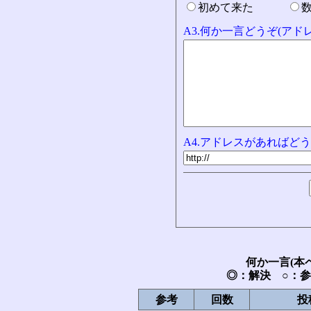
初めて来た
A3.何か一言どうぞ(ア
A4.アドレスがあればどう
何か一言(本
◎：解決 ○：
参考
回数
投