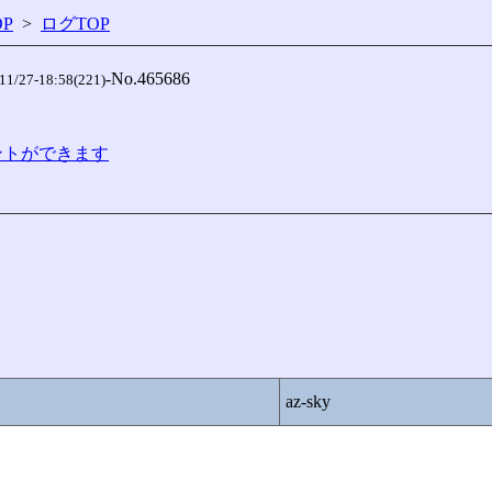
P
>
ログTOP
-No.465686

-11/27-18:58(221)
コメントができます
az-sky