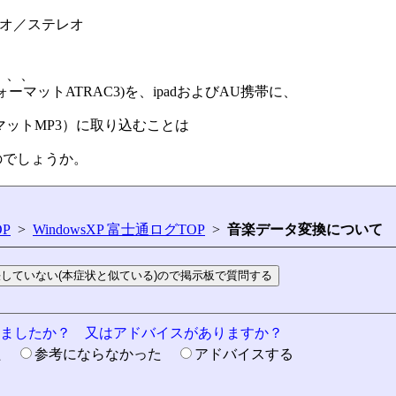
ディオ／ステレオ
、、、
マットATRAC3)を、ipadおよびAU携帯に、
。
マットMP3）に取り込むことは
のでしょうか。
P
>
WindowsXP 富士通ログTOP
>
音楽データ変換について
りましたか？ 又はアドバイスがありますか？
た
参考にならなかった
アドバイスする