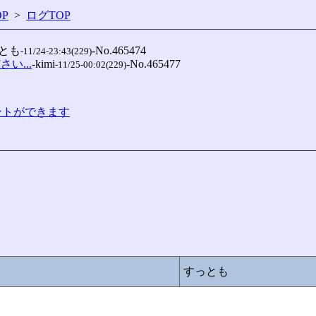
P
>
ログTOP
っとも
-No.465474

-11/24-23:43(229)
い...
-kimi
-No.465477

-11/25-00:02(229)
コメントができます
すっとも