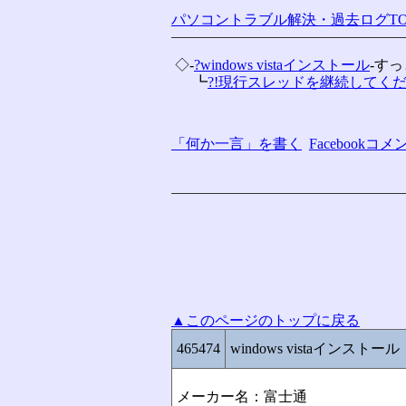
パソコントラブル解決・過去ログTO
 ◇-
?windows vistaインストール
-す
 　 ┗
?!現行スレッドを継続してくださ
「何か一言」を書く
Facebook
▲このページのトップに戻る
465474
windows vistaインストール
メーカー名：富士通