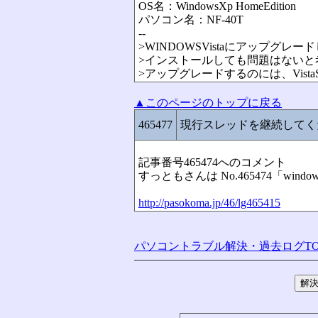
OS名：WindowsXp HomeEdition
パソコン名：NF-40T
--
>WINDOWSVistaにアップグレ
>インストールしても問題はないと
>アップグレードするのには、Vis
▲このページのトップに戻る
465477
現行スレッドを継続してく
記事番号465474へのコメント
すっともさんは No.465474「win
http://pasokoma.jp/46/lg465415
パソコントラブル解決・過去ログTO