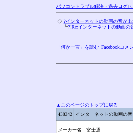
パソコントラブル解決・過去ログTO
 ◇-
?インターネットの動画の音が出
 　 ┗
?!Re:インターネットの動画の音
「何か一言」を読む
Facebook
▲このページのトップに戻る
438342
インターネットの動画の音
メーカー名：富士通