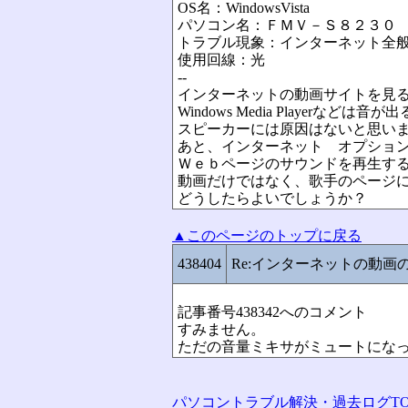
OS名：WindowsVista
パソコン名：ＦＭＶ－Ｓ８２３０
トラブル現象：インターネット全
使用回線：光
--
インターネットの動画サイトを見
Windows Media Playerなどは音が
スピーカーには原因はないと思い
あと、インターネット オプショ
Ｗｅｂページのサウンドを再生す
動画だけではなく、歌手のページ
どうしたらよいでしょうか？
▲このページのトップに戻る
438404
Re:インターネットの動画
記事番号438342へのコメント
すみません。
ただの音量ミキサがミュートにな
パソコントラブル解決・過去ログTO