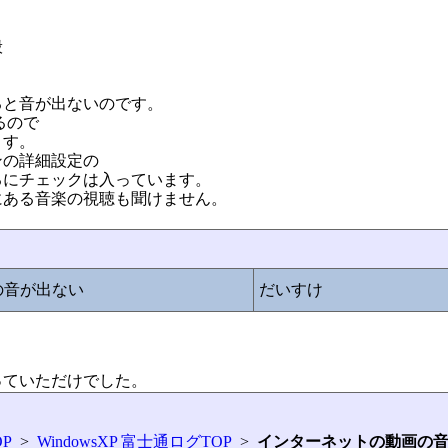
般
ると音が出ないのです。
出るので
ます。
ンの詳細設定の
るにチェックは入っています。
にある音楽の視聴も聞けません。
の音が出ない
だいすけ
っていただけでした。
P
>
WindowsXP 富士通ログTOP
>
インターネットの動画の