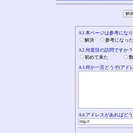
A1.本ページは参考にな
解決
参考になっ
A2.何度目の訪問ですか？
初めて来た
A3.何か一言どうぞ(ア
A4.アドレスがあればどう