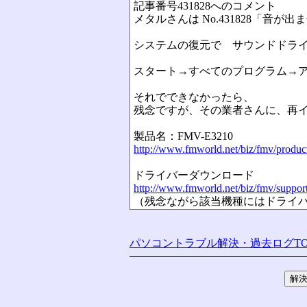
記事番号431828へのコメント
メタルさんは No.431828「音が
システムの復元で サウンドドライ
スタート→すべてのプログラム→
それでできなかったら、
残念ですが、その業者さんに、再
製品名：FMV-E3210
http://www.fmworld.net/biz/fmv/produc
ドライバーダウンロード
http://www.fmworld.net/biz/fmv/suppo
（残念ながら該当機種にはドライ
パソコントラブル解決・過去ログTO