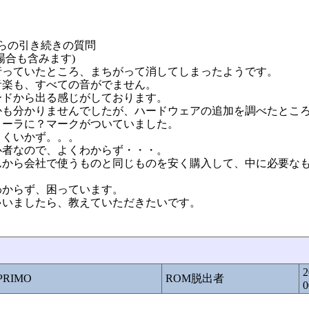
らの引き続きの質問
場合も含みます)
行っていたところ、まちがって消してしまったようです。
音楽も、すべての音がでません。
ードから出る感じがしております。
かも分かりませんでしたが、ハードウェアの追加を調べたとこ
ローラに？マークがついていました。
まくいかず。。。
心者なので、よくわからず・・・。
んから会社で使うものと同じものを安く購入して、中に必要な
わからず、困っています。
ゃいましたら、教えていただきたいです。
2
RIMO
ROM脱出者
0