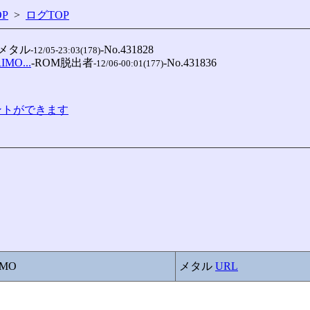
P
>
ログTOP
-メタル
-No.431828

-12/05-23:03(178)
MO...
-ROM脱出者
-No.431836

-12/06-00:01(177)
コメントができます
MO
メタル
URL