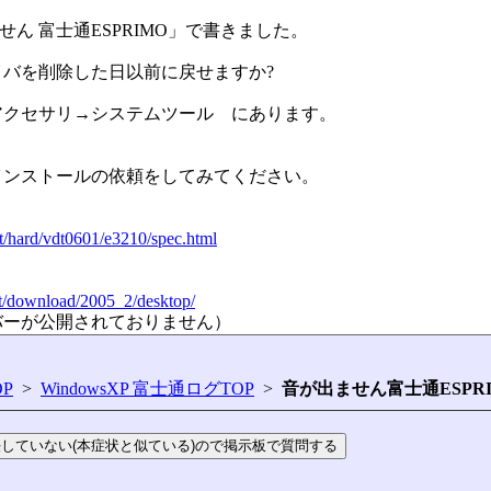
出ません 富士通ESPRIMO」で書きました。
バを削除した日以前に戻せますか?
アクセサリ→システムツール にあります。
インストールの依頼をしてみてください。
t/hard/vdt0601/e3210/spec.html
rt/download/2005_2/desktop/
バーが公開されておりません）
P
>
WindowsXP 富士通ログTOP
>
音が出ません富士通ESPR