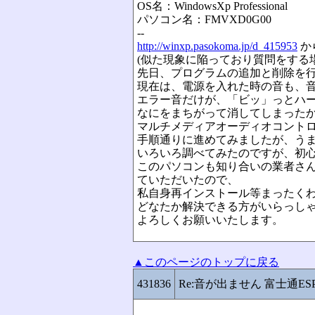
OS名：WindowsXp Professional
パソコン名：FMVXD0G00
--
http://winxp.pasokoma.jp/d_415953
か
(似た現象に陥っており質問をする
先日、プログラムの追加と削除を
現在は、電源を入れた時の音も、
エラー音だけが、「ビッ」っとハ
なにをまちがって消してしまった
マルチメディアオーディオコント
手順通りに進めてみましたが、う
いろいろ調べてみたのですが、初
このパソコンも知り合いの業者さ
ていただいたので、
私自身再インストール等まったく
どなたか解決できる方がいらっし
よろしくお願いいたします。
▲このページのトップに戻る
431836
Re:音が出ません 富士通ESP