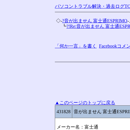
パソコントラブル解決・過去ログTO
 ◇-
?音が出ません 富士通ESPRIMO
 　 ┗
?!Re:音が出ません 富士通ESPRI
「何か一言」を書く
Facebook
▲このページのトップに戻る
431828
音が出ません 富士通ESPRI
メーカー名：富士通