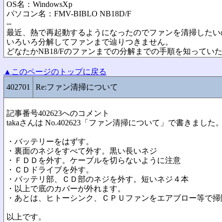
OS名：WindowsXp
パソコン名：FMV-BIBLO NB18D/F
--
最近、熱で再起動するようになったのでファンを清掃したい
いろいろ分解してファンまで辿りつきません。
どなたかNB18/Fのファンまでの分解までの手順を知ってい
▲このページのトップに戻る
402701
Re:ファン清掃について
記事番号402623へのコメント
takaさんは No.402623「ファン清掃について」で書きました
・バッテリーをはずす。
・裏面のネジをすべて外す。黒い長いネジ
・ＦＤＤを外す。ケーブルを切らないように注意
・ＣＤドライブを外す。
・バッテリ部、ＣＤ部のネジを外す。短いネジ４本
・以上で底のカバーが外れます。
・あとは、ヒトーシンク、ＣＰＵファンをエアブロー等で掃
以上です。