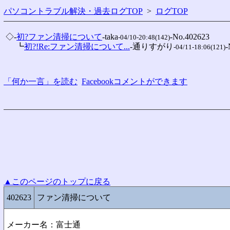
パソコントラブル解決・過去ログTOP
>
ログTOP
 ◇-
初?ファン清掃について
-taka
-No.402623

-04/10-20:48(142)
 　 ┗
初?!Re:ファン清掃について...
-通りすがり
-
-04/11-18:06(121)
「何か一言」を読む
Facebookコメントができます
▲このページのトップに戻る
402623
ファン清掃について
メーカー名：富士通