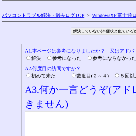
パソコントラブル解決・過去ログTOP
>
WindowsXP 富士通
A1.本ページは参考になりましたか？ 又はアド
解決
参考になった
参考にならなかっ
A2.何度目の訪問ですか？
初めて来た
数度目(２～４)
５回
A3.何か一言どうぞ(ア
きません)