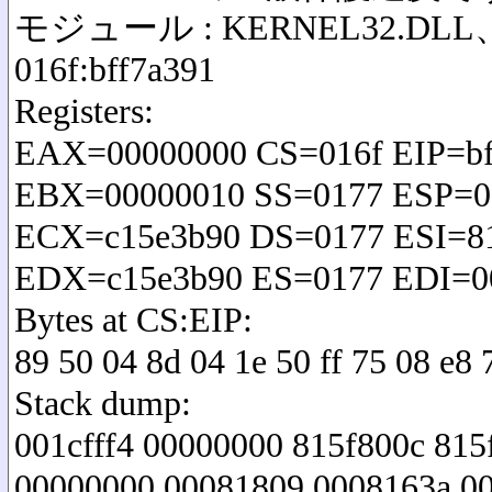
モジュール : KERNEL32.DL
016f:bff7a391
Registers:
EAX=00000000 CS=016f EIP=b
EBX=00000010 SS=0177 ESP=0
ECX=c15e3b90 DS=0177 ESI=81
EDX=c15e3b90 ES=0177 EDI=00
Bytes at CS:EIP:
89 50 04 8d 04 1e 50 ff 75 08 e8 7
Stack dump:
001cfff4 00000000 815f800c 81
00000000 00081809 0008163a 00