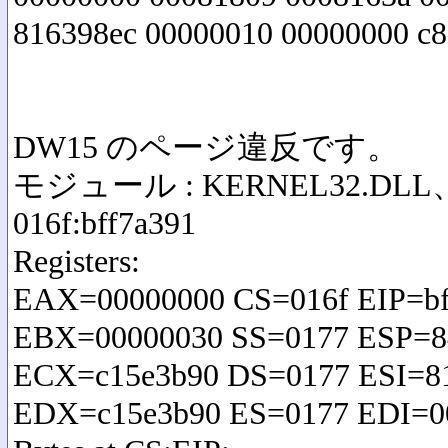
816398ec 00000010 00000000 c8
DW15 のページ違反です。
モジュール : KERNEL32.DL
016f:bff7a391
Registers:
EAX=00000000 CS=016f EIP=b
EBX=00000030 SS=0177 ESP=8
ECX=c15e3b90 DS=0177 ESI=81
EDX=c15e3b90 ES=0177 EDI=0