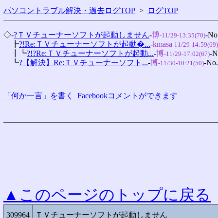
パソコントラブル解決・過去ログTOP
>
ログTOP
◇-
?ＴＶチューナーソフトが起動しません
-
博
-No
-11/29-13:35(70)
　┣
?!Re:ＴＶチューナーソフトが起動�...
-
kmasa
-11/29-14:59(69)
　┃┗
?!?Re:ＴＶチューナーソフトが起動...
-
博
-N
-11/29-17:02(67)
　┗
?【解決】Re:ＴＶチューナーソフト...
-
博
-No.
-11/30-10:21(50)
「何か一言」を書く
Facebookコメントができます
▲このページのトップに戻る
309964
ＴＶチューナーソフトが起動しません