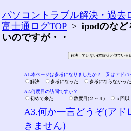
パソコントラブル解決・過去ロ
富士通ログTOP
>
ipodの
いのですが・・
A1.本ページは参考になりましたか？ 又はアド
解決
参考になった
参考にならなかっ
A2.何度目の訪問ですか？
初めて来た
数度目(２～４)
５回
A3.何か一言どうぞ(ア
きません)