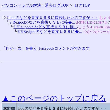
パソコントラブル解決・過去ログTOP
>
ログTOP
◇-
?ipodのなどを直接ＵＳＢに接続したいのですが・・
-
しょう
　┗
?!Re:ipodのなどを直接ＵＳＢに接�...
-
お肉
-
-11/23-22:38(71)
　　┗
?!?Re:ipodのなどを直接ＵＳＢに接...
-
しょう
-11/24-00:30(6
　　　┗
?!?!Re:ipodのなどを直接ＵＳＢに�...
-
つかつかつー
「何か一言」を書く
Facebookコメントができます
▲このページのトップに戻る
308708
ipodのなどを直接ＵＳＢに接続したいのですが・・