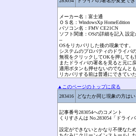
283054
ドライバの署名が変更でき
メーカー名：富士通
ＯＳ名：WindowsXp HomeEdition
パソコン名：FMV CE21CN
ソフト関連：OSの詳細を記入 設
--
OSをリカバリした後の現象です。
システムのプロバティのドライバ
無視をクリックしてOKを押しても
またドライバの署名を見ると元に
適用ボタンも押せないのでなんと
リカバリする前は普通にできてい
▲このページのトップに戻る
283416
どなたか同じ現象の方はい
記事番号283054へのコメント
くりすさんは No.283054「ド
設定ができないとかなり不便なた
ちなみにクリーンインストールした