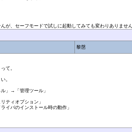
せんが、セーフモードで試しに起動してみても変わりありませ
黎慇
まって。
さい。
ネル」→「管理ツール」
」
ュリティオプション」
ドライバのインストール時の動作」