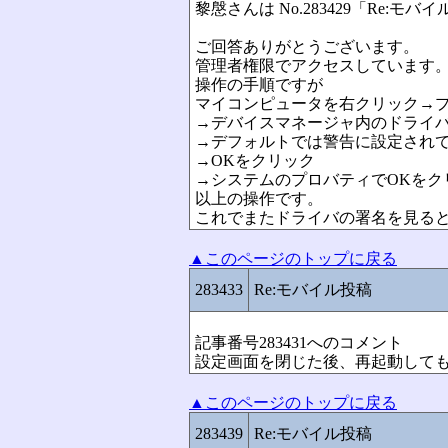
黎慇さんは No.283429「Re:
ご回答ありがとうございます。
管理者権限でアクセスしています
操作の手順ですが
マイコンピュータを右クリック→
→デバイスマネージャ内のドライ
→デフォルトでは警告に設定され
→OKをクリック
→システムのプロバティでOKをク
以上の操作です。
これでまたドライバの署名を見る
▲このページのトップに戻る
283433
Re:モバイル投稿
記事番号283431へのコメント
設定画面を閉じた後、再起動して
▲このページのトップに戻る
283439
Re:モバイル投稿