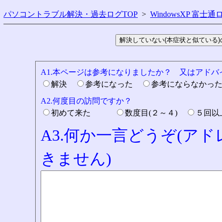
パソコントラブル解決・過去ログTOP
>
WindowsXP 富士通
A1.本ページは参考になりましたか？ 又はアド
解決
参考になった
参考にならなかっ
A2.何度目の訪問ですか？
初めて来た
数度目(２～４)
５回
A3.何か一言どうぞ(ア
きません)