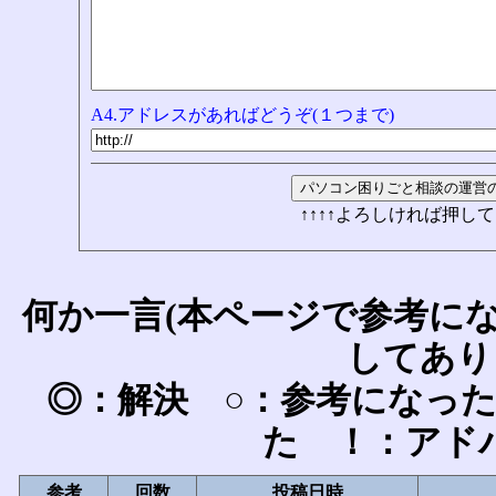
A4.アドレスがあればどうぞ(１つまで)
↑↑↑↑よろしければ押して
何か一言(本ページで参考に
してあり
◎：解決 ○：参考になっ
た ！：アド
参考
回数
投稿日時