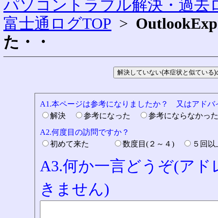
パソコントラブル解決・過去ロ
富士通ログTOP
>
Outlook
た・・
A1.本ページは参考になりましたか？ 又はアド
解決
参考になった
参考にならなかっ
A2.何度目の訪問ですか？
初めて来た
数度目(２～４)
５回
A3.何か一言どうぞ(ア
きません)