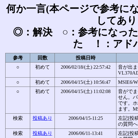
何か一言(本ページで参考に
してあり
◎：解決 ○：参考になっ
た ！：アド
参考
回数
投稿日時
○
初めて
2006/02/18/(土) 22:57:42
音が出ま
VL370
○
初めて
2006/04/15/(土) 10:56:47
MSIE6/W
○
初めて
2006/04/15/(土) 11:02:08
音がでま
せん。パ
です。ホ
ます。MSI
検索
投稿あり
2006/04/15-11:25
左記[投
の質問へ
検索
投稿あり
2006/06/11-13:41
左記[投