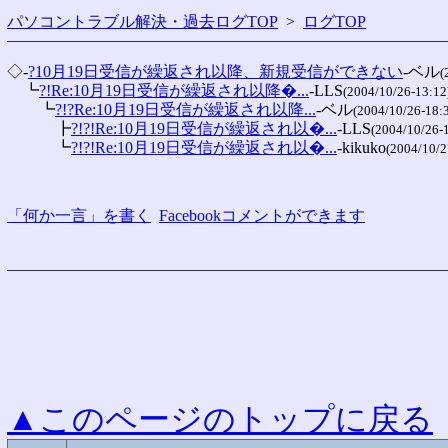
パソコントラブル解決・過去ログTOP
>
ログTOP
◇-
?10月19日受信が繰返され以降、新規受信ができない
-ベル
(
　┗
?!Re:10月19日受信が繰返され以降�...
-LLS
(2004/10/26-13:12
　　┗
?!?Re:10月19日受信が繰返され以降...
-ベル
(2004/10/26-18:
　　　┣
?!?!Re:10月19日受信が繰返され以�...
-LLS
(2004/10/26-
　　　┗
?!?!Re:10月19日受信が繰返され以�...
-kikuko
(2004/10/2
「何か一言」を書く
Facebookコメントができます
▲このページのトップに戻る