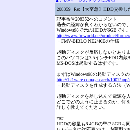
▲このページのトップに戻る
208359
Re:【大至急】HDD交換
記事番号208352へのコメント
過去の経緯が良くわからないので
Windows98で元のHDDが6G
http://www.fmworld.net/product/former
・FMV-BIBLO NE2/40Eの仕様
起動ディスクが反応しないとありま
このパソコンは3.5インチFDD
MS-DOSは起動するはずです。
まずはWindows98の起動ディス
http://121ware.com/qasearch/1007/app/
・起動ディスクを作成する方法（Windows95
起動ディスクを差し込んで電源を入
どこでどのように止まるのか、何
詳しく教えてください。
###
HDDの容量も8.4GBの壁(7.8G
I-Oデータの対応表では、内蔵型で