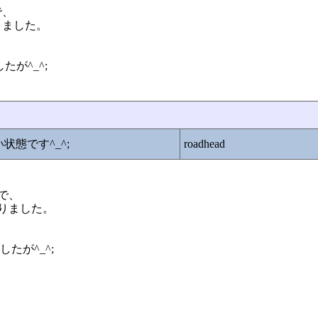
で、
りました。
が^_^;
状態です^_^;
roadhead
で、
りました。
たが^_^;
？