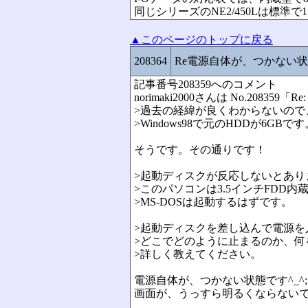
同じシリーズのNE2/450Lは標準で
▲このページのトップに戻る
208364
Re電源自体が、つかない状態
記事番号208359へのコメント
norimaki2000さんは No.2
>過去の経緯が良くわからないので
>Windows98で元のHDDが6
そうです。その通りです！
>起動ディスクが反応しないとあり
>このパソコンは3.5インチFDD
>MS-DOSは起動するはずです。
>起動ディスクを差し込んで電源を入
>どこでどのように止まるのか、
>詳しく教えてください。
電源自体が、つかない状態です^_^;
画面が、うっすら明るくならないです