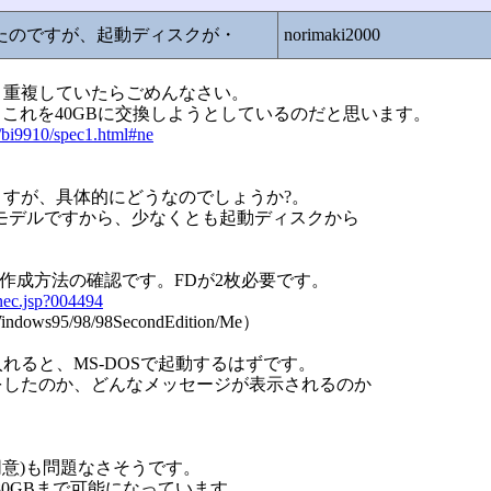
したのですが、起動ディスクが・
norimaki2000
、重複していたらごめんなさい。
Bです。これを40GBに交換しようとしているのだと思います。
/bi9910/spec1.html#ne
すが、具体的にどうなのでしょうか?。
内蔵モデルですから、少なくとも起動ディスクから
クの作成方法の確認です。FDが2枚必要です。
nec.jsp?004494
/98/98SecondEdition/Me）
れると、MS-DOSで起動するはずです。
をしたのか、どんなメッセージが表示されるのか
Bも同意)も問題なさそうです。
80GBまで可能になっています。