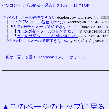
パソコントラブル解決・過去ログTOP
>
ログTOP
◇-
?|外部へメール送信できない
-dondon
No.15253
(2004/8/10-11:02)
　┣
?!|Re:外部へメール送信できない...
-dobrze
No
(2004/8/10-16:47)
　┃┗
?!!|Re:外部へメール送信できない...
-dondon
(2004/8/10-17:0
　┃　┣
?!!!|Re:外部へメール送信できない...
-たか
(2004/8/10-18:
　┃　┗
?!!!|Re:外部へメール送信できない...
-ｘｙｚ
(2004/8/10-1
　┗
?!|Re:外部へメール送信できない...
-ぱっくにゃん
(2004/8/11-
「何か一言」を書く
Facebookコメントができます
▲このページのトップに戻る