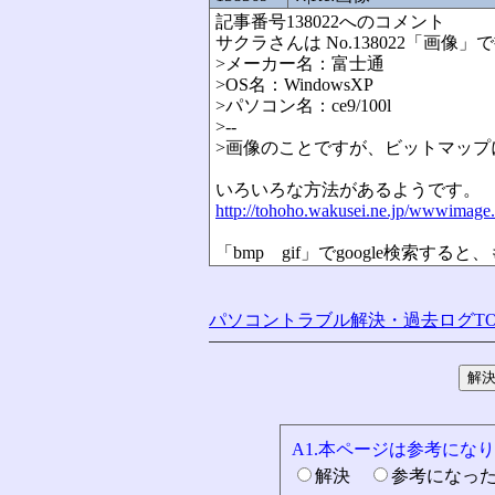
記事番号138022へのコメント
サクラさんは No.138022「画像
>メーカー名：富士通
>OS名：WindowsXP
>パソコン名：ce9/100l
>--
>画像のことですが、ビットマップ
いろいろな方法があるようです。
http://tohoho.wakusei.ne.jp/wwwima
「bmp gif」でgoogle検索す
パソコントラブル解決・過去ログTO
A1.本ページは参考にな
解決
参考になっ