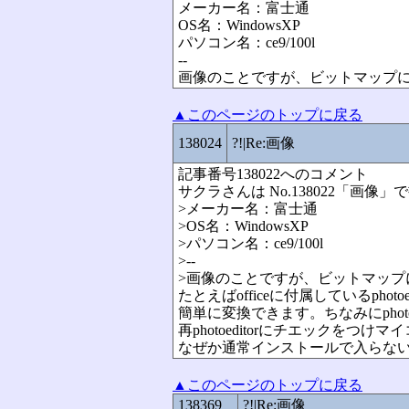
メーカー名：富士通
OS名：WindowsXP
パソコン名：ce9/100l
--
画像のことですが、ビットマップに
▲このページのトップに戻る
138024
?!|Re:画像
記事番号138022へのコメント
サクラさんは No.138022「画像
>メーカー名：富士通
>OS名：WindowsXP
>パソコン名：ce9/100l
>--
>画像のことですが、ビットマップ
たとえばofficeに付属しているphot
簡単に変換できます。ちなみにphotoed
再photoeditorにチエックを
なぜか通常インストールで入らな
▲このページのトップに戻る
138369
?!|Re:画像