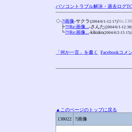
パソコントラブル解決・過去ログTO
◇-
?|画像
-サクラ
No.138
(2004/6/1-12:17)
　┣
?!|Re:画像...
-さんた
(2004/6/1-12:38
　┗
?!|Re:画像...
-kikuko
(2004/6/2-15:15)
「何か一言」を書く
Facebook
▲このページのトップに戻る
138022
?|画像