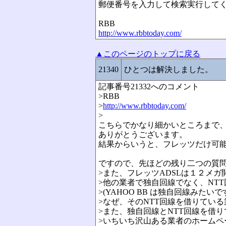
郵便番号を入力して検索実行して
RBB
http://www.rbbtoday.com/
▲このページのトップに戻る
21340
ひとつは解決しました。
記事番号21332へのコメント
>RBB
>
http://www.rbbtoday.com/
>
こちらでかなり細かいところまで
ありがとうございます。
結果からいうと、フレッツだけ可
ですので、先ほどの残り二つの質
>また、フレッツADSLは１２メ
>他の業者で独自回線でなく、NT
>(YAHOO BB は独自回線みたいで
>なぜ、そのNTT回線を借りてい
>また、独自回線とNTT回線を借
>いちいち沢山ある業者のホームペ