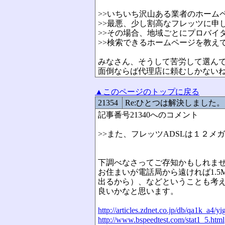
>>いちいち沢山ある業者のホーム
>>最悪、少し割高なフレッツに申
>>その場合、地域ごとにプロバイ
>>検索できるホームページを教え
みなさん、そうして苦労して選ん
面倒ならば代理店に頼むしかない
▲このページのトップに戻る
21354
Re:ひとつは解決しました。
記事番号21340へのコメント
>>また、フレッツADSLは１２
下調べなさってご存知かもしれま
お住まいが電話局から遠ければ1.5
出るから）、などということも考
良いかなと思います。
http://articles.zdnet.co.jp/db/qa1k_a4/
http://www.bspeedtest.com/stat1_5.html