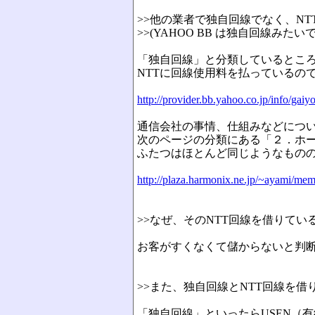
>>他の業者で独自回線でなく、NT
>>(YAHOO BB は独自回線みたい
「独自回線」と分類しているところも
NTTに回線使用料を払っているの
http://provider.bb.yahoo.co.jp/info/gaiy
通信会社の事情、仕組みなどにつ
次のページの分類にある「２．ホ
ふたつはほとんど同じようなもの
http://plaza.harmonix.ne.jp/~ayami/me
>>なぜ、そのNTT回線を借りて
お客がすくなくて儲からないと判
>>また、独自回線とNTT回線を
「独自回線」といったらUSEN（