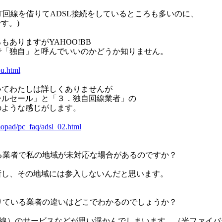
T回線を借りてADSL接続をしているところも多いのに、
です。)
ありますがYAHOO!BB
で「独自」と呼んでいいのかどうか知りません。
ou.html
いてわたしは詳しくありませんが
ールセール」と「３．独自回線業者」の
のような感じがします。
mopad/pc_faq/adsl_02.html
いる業者で私の地域が未対応な場合があるのですか？
断し、その地域には参入しないんだと思います。
借りている業者の違いはどこでわかるのでしょうか？
有線）のサービスなどが思い浮かんでしまいます。（光ファイバ