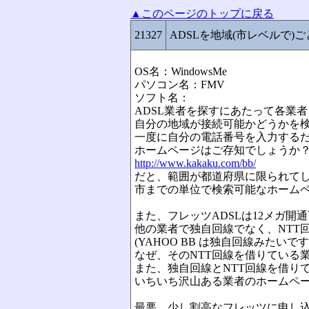
▲このページのトップに戻る
21327
ADSLを地域(市レベルで
OS名：WindowsMe
パソコン名：FMV
ソフト名：
ADSL業者を探すにあたって各業
自分の地域が接続可能かどうかを
一度に自分の電話番号を入力する
ホームページはご存知でしょうか
http://www.kakaku.com/bb/
だと、範囲が都道府県に限られて
市までの単位で検索可能なホーム
また、フレッツADSLは12メガ
他の業者で独自回線でなく、NTT
(YAHOO BB は独自回線みたいです
なぜ、そのNTT回線を借りている
また、独自回線とNTT回線を借り
いちいち沢山ある業者のホームペ
最悪、少し割高なフレッツに申し