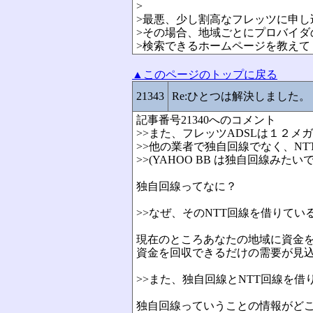
>
>最悪、少し割高なフレッツに申し
>その場合、地域ごとにプロバイダ
>検索できるホームページを教えて
▲このページのトップに戻る
21343
Re:ひとつは解決しました。
記事番号21340へのコメント
>>また、フレッツADSLは１２
>>他の業者で独自回線でなく、NT
>>(YAHOO BB は独自回線みたい
独自回線ってなに？
>>なぜ、そのNTT回線を借りて
現在のところあなたの地域に資金
資金を回収できるだけの需要が見
>>また、独自回線とNTT回線を
独自回線っていうことの情報がど