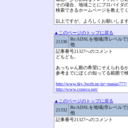
その場合、地域ごとにプロバイダ
検索できるホームページを教えて
以上ですが、よろしくお願いしま
▲このページのトップに戻る
Re:ADSLを地域(市レベ
21330
他
記事番号21327へのコメント
どもども。
あっちゃん殿の希望にそえられる
参考までにぼくの知ってる範囲で
http://www.tky.3web.ne.jp/~masao777/
http://www.coneco.net/
▲このページのトップに戻る
Re:ADSLを地域(市レベ
21332
他
記事番号21327へのコメント