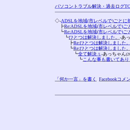
パソコントラブル解決・過去ログTO
◇-
ADSLを地域(市レベルで)ごと
　┣
Re:ADSLを地域(市レベルで
　┗
Re:ADSLを地域(市レベルで
　　┗
ひとつは解決しました。
-あ
　　　┣
Re:ひとつは解決しました
　　　┗
Re:ひとつは解決しました
　　　　┗
全て解決ぅ
-あっちゃん
(2
　　　　　┗
こんな事も書いてあり
「何か一言」を書く
Facebook