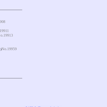
908
19911
o.19913
No.19959
1)