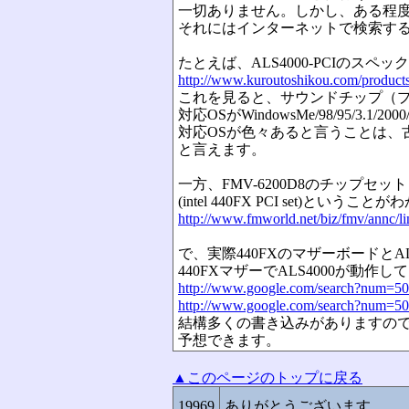
一切ありません。しかし、ある程
それにはインターネットで検索す
たとえば、ALS4000-PCIのスペッ
http://www.kuroutoshikou.com/products
これを見ると、サウンドチップ（プロ
対応OSがWindowsMe/98/95/3.1/
対応OSが色々あると言うことは、
と言えます。
一方、FMV-6200D8のチップセット（マ
(intel 440FX PCI set)というこ
http://www.fmworld.net/biz/fmv/annc/l
で、実際440FXのマザーボードとA
440FXマザーでALS4000が動作
http://www.google.com/search?num
http://www.google.com/search?num=
結構多くの書き込みがありますので
予想できます。
▲このページのトップに戻る
19969
ありがとうございます。