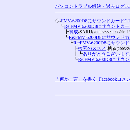
パソコントラブル解決・過去ログTO
◇-
FMV-6200D8にサウンドカード
　┗
Re:FMV-6200D8にサウンド
　　┣
賛成
-SARU
No.1
(2003/2/2-21:37)
　　┗
Re:FMV-6200D8にサウン
　　　┗
Re:FMV-6200D8にサ
　　　　┣
検索のススメ
-糖衣
(2003/2
　　　　┃┗
ありがとうございます
　　　　┗
Re:FMV-6200D8に
「何か一言」を書く
Facebook