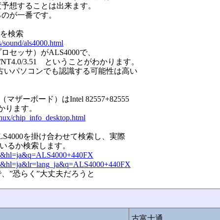
度予想することは出来ます。
るのが一番です。
クを検索
/sound/als4000.html
セッサ）がALS4000で、
2000/NT4.0/3.51 ということがわかります。
古いパソコンでも認識する可能性は高い
ザーボード）はIntel 82557+82555
とがわかります。
inux/chip_info_desktop.html
LS4000を掛け合わせて検索し、実際
しているか検索します。
=50&hl=ja&q=ALS4000+440FX
50&hl=ja&lr=lang_ja&q=ALS4000+440FX
、”恐らく”大丈夫だろうと
古富士通