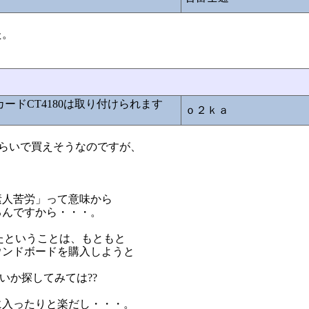
た。
ンドカードCT4180は取り付けられます
ｏ２ｋａ
00円ぐらいで買えそうなのですが、
。
素人苦労」って意味から
るんですから・・・。
てきたということは、もともと
ウンドボードを購入しようと
ないか探してみては??
に入ったりと楽だし・・・。