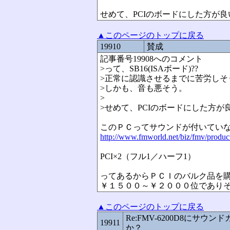
せめて、PCIのボードにした方が
▲このページのトップに戻る
19910
賛成
記事番号19908へのコメント
>って、SB16(ISAボード)??
>正常に認識させるまでに苦労しそ
>しかも、音も悪そう。
>
>せめて、PCIのボードにした方が
このＰＣってサウンドが付いてい
http://www.fmworld.net/biz/fmv/produc
PCI×2（フル1／ハーフ1）
ってあるからＰＣＩのバルク品を
￥１５００～￥２０００位であり
▲このページのトップに戻る
Re:FMV-6200D8にサウ
19911
か？