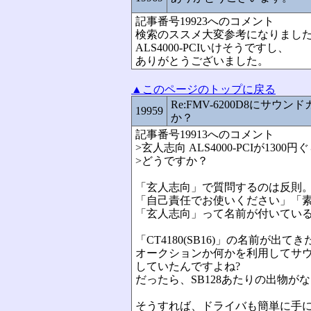
記事番号19923へのコメント
検索のススメ大変参考になりまし
ALS4000-PCIいけそうですし、
ありがとうございました。
▲このページのトップに戻る
Re:FMV-6200D8にサウ
19959
か？
記事番号19913へのコメント
>玄人志向 ALS4000-PCIが13
>どうですか？
「玄人志向」で質問するのは反則
「自己責任でお使いください」「
「玄人志向」って名前が付いてい
「CT4180(SB16)」の名前が出
オークションか何かを利用してサ
していたんですよね?
だったら、SB128あたりの出物が
そうすれば、ドライバも簡単に手