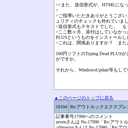
>>また、送信形式が、HTMLに
>
>ご指導いただきありがとうござ
ュリティのチェックも外れていま
>送信形式もテキストでした。 
>ここ数ヶ月、添付はしていなかったの
PLUSというものをインストール
>これは、関係ありますか？ ま
100円ソフトのTyping Dea
がですか。
それから、WindowsUpdate等も
▲このページのトップに戻る
18104
Re:アウトルックエクスプ
記事番号17990へのコメント
sevenさんは No.17990「R
>dinosourさんは No.179