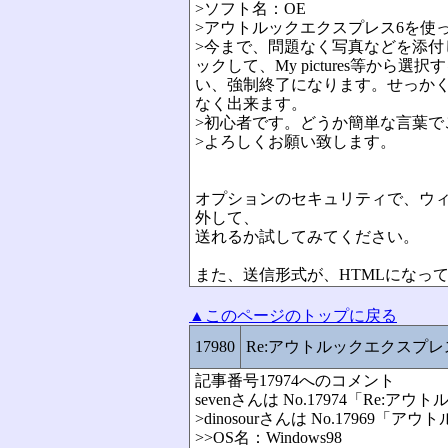
>ソフト名：OE
>アウトルックエクスプレス6を使
>今まで、問題なく写真などを添
ックして、My pictures等
い、強制終了になります。せっか
なく出来ます。
>初心者です。どうか簡単な言葉で
>よろしくお願い致します。
オプションのセキュリティで、ウ
外して、
送れるか試してみてください。
また、送信形式が、HTMLになっ
▲このページのトップに戻る
17980
Re:アウトルックエクスプ
記事番号17974へのコメント
sevenさんは No.17974「R
>dinosourさんは No.179
>>OS名：Windows98