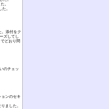
した。
ました。
た。添付をク
リーズしてし
までどおり問
ないのチェッ
ションのセキ
なりました。