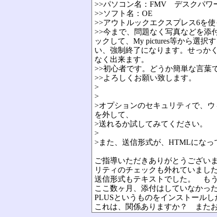
>>パソコン名：FMV デスクパワ
>>ソフト名：OE
>>アウトルックエクスプレス6を
>>今まで、問題なく写真などを添
ックして、My pictures等
い、強制終了になります。せっか
なく出来ます。
>>初心者です。どうか簡単な言葉
>>よろしくお願い致します。
>
>
>オプションのセキュリティで、
を外して、
>送れるか試してみてください。
>
>また、送信形式が、HTMLにな
ご指導いただきありがとうござい
リティのチェックも外れていまし
送信形式もテキストでした。 も
ここ数ヶ月、添付はしていなかったので
PLUSというものをインストール
これは、関係ありますか？ また