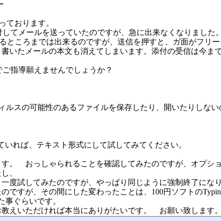
ー
使っております。
付してメールを送っていたのですが、急に出来なくなりました
から選択するところまでは出来るのですが、送信を押すと、ガ面がフリ
く書いたメールの本文も消えてしまいます。添付の受信は今ま
でご指導願えませんでしょうか？
ウィルスの可能性のあるファイルを保存したり、開いたりしない
っていれば、テキスト形式にして試してみてください。
ます。 おっしゃられることを確認してみたのですが、オプシ
たし、
う一度試してみたのですが、やっぱり同じように強制終了にな
すが、その間にした変わったことは、100円ソフトのTyping 
した事ぐらいです。
お教えいただければ本当にありがたいです。 お願い致します