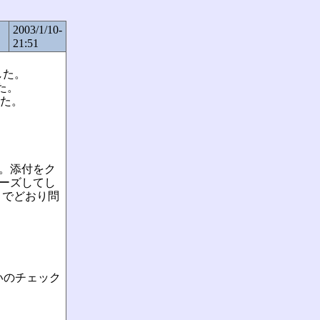
2003/1/10-
21:51
した。
た。
した。
た。添付をク
リーズしてし
までどおり問
いのチェック