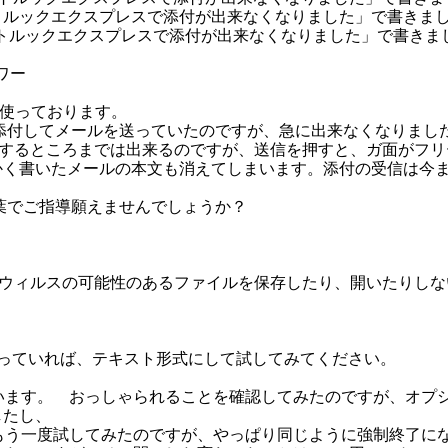
「Re:アウトルックエクスプレスで添付が出来なくなりました」で書きま
7969「アウトルックエクスプレスで添付が出来なくなりました」で書き
ワー
を使っております。
を添付してメールを送っていたのですが、急に出来なくなりまし
等から選択するところまでは出来るのですが、送信を押すと、ガ面がフ
かく書いたメールの本文も消えてしまいます。添付の受信は今
言葉でご指導願えませんでしょうか？
、ウィルスの可能性のあるファイルを保存したり、開いたりし
になっていれば、テキスト形式にして試してみてください。
います。 おっしゃられることを確認してみたのですが、オプ
したし、
もう一度試してみたのですが、やっぱり同じように強制終了に