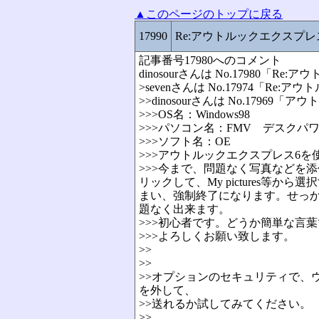
▲このページのトップに戻る
17990
Re:アウトルックエクスプ
記事番号17980へのコメント
dinosourさんは No.1798
>sevenさんは No.17974「
>>dinosourさんは No.17
>>>OS名：Windows98
>>>パソコン名：FMV デスクパ
>>>ソフト名：OE
>>>アウトルックエクスプレス6を
>>>今まで、問題なく写真などを
リックして、My pictures
まい、強制終了になります。せっ
題なく出来ます。
>>>初心者です。どうか簡単な言
>>>よろしくお願い致します。
>>
>>
>>オプションのセキュリティで、
を外して、
>>送れるか試してみてください。
>>