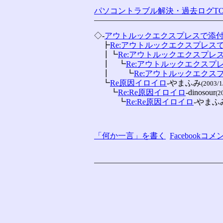
パソコントラブル解決・過去ログTO
◇-
アウトルックエクスプレスで添
　┣
Re:アウトルックエクスプレス
　┃┗
Re:アウトルックエクスプレ
　┃　┗
Re:アウトルックエクス
　┃　　┗
Re:アウトルックエク
　┗
Re原因イロイロ
-やまふみ
(2003/1
　　┗
Re:Re原因イロイロ
-dinosour
(2
　　　┗
Re:Re原因イロイロ
-やまふ
「何か一言」を書く
Facebook